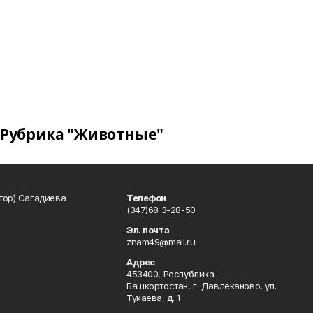
Рубрика "Животные"
тор) Сагадиева
Телефон
(347)68 3-28-50
Эл. почта
znam49@mail.ru
Адрес
453400, Республика
Башкортостан, г. Давлеканово, ул.
Тукаева, д. 1