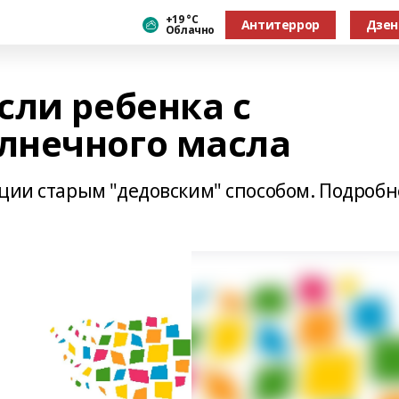
+19 °С
Антитеррор
Дзен
Облачно
сли ребенка с
лнечного масла
ации старым "дедовским" способом. Подробн