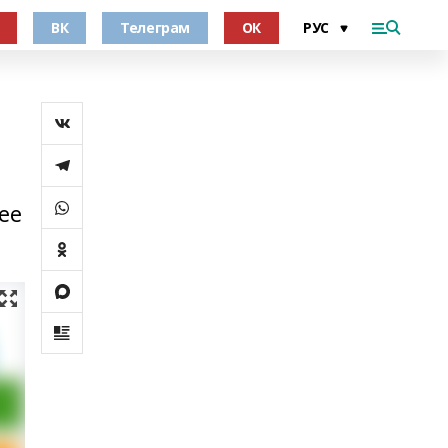
ВК
Телеграм
ОК
ее