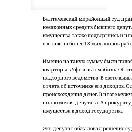
Балтачевский мерайонный суд прин
незаконных средств бывшего депут
имущества также подверглись и чл
составила более 18 миллионов рубл
Именно на такую сумму были приоб
квартиры в Уфе и автомобиль. Об э
надзорного ведомства. В свете выя
отчета об источнике его доходов. О
происхождения денег. В итоге мужч
полномочия депутата. А прокуратур
имущества в доход государства.
Экс-депутат обжаловал решение су