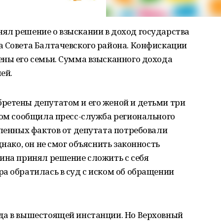
ял решение о взыскании в доход государства
а Совета Балтачевского района. Конфискации
ены его семьи. Сумма взысканного дохода
ей.
ретены депутатом и его женой и детьми три
том сообщила пресс-служба регионального
вленных фактов от депутата потребовали
днако, он не смог объяснить законность
ина принял решение сложить с себя
а обратилась в суд с иском об обращении
да в вышестоящей инстанции. Но Верховный