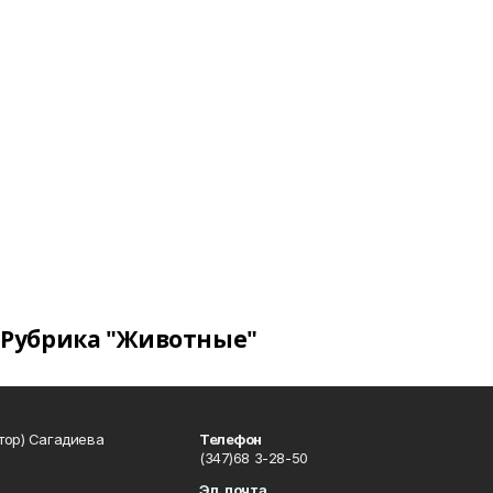
Рубрика "Животные"
тор) Сагадиева
Телефон
(347)68 3-28-50
Эл. почта