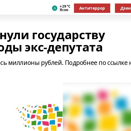
+29 °С
Антитеррор
Дзен
Ясно
нули государству
оды экс-депутата
ись миллионы рублей. Подробнее по ссылке 