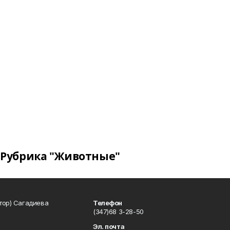
Рубрика "Животные"
тор) Сагадиева
Телефон
(347)68 3-28-50
Эл. почта