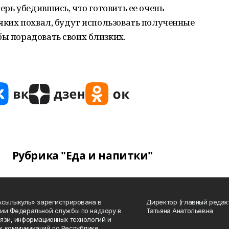
перь убедившись, что готовить ее очень
сяких похвал, будут использовать полученные
бы порадовать своих близких.
Рубрика "Еда и напитки"
Асылыкуль» зарегистрирована в
Директор (главный редак
ии Федеральной службы по надзору в
Татьяна Анатольевна
язи, информационных технологий и
 коммуникаций по Республике