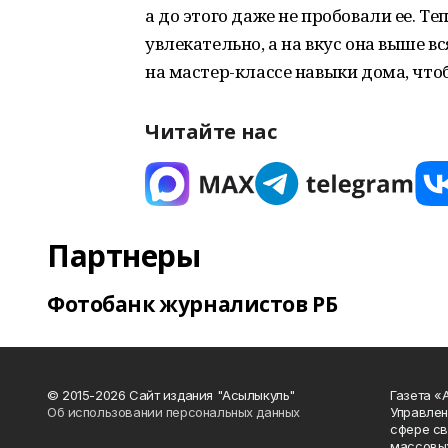
а до этого даже не пробовали ее. Те
увлекательно, а на вкус она выше в
на мастер-классе навыки дома, что
Читайте нас
Партнеры
Фотобанк журналистов РБ
© 2015-2026 Сайт издания "Асылыкуль"
Газета «
Об использовании персональных данных
Управлен
сфере св
массовых