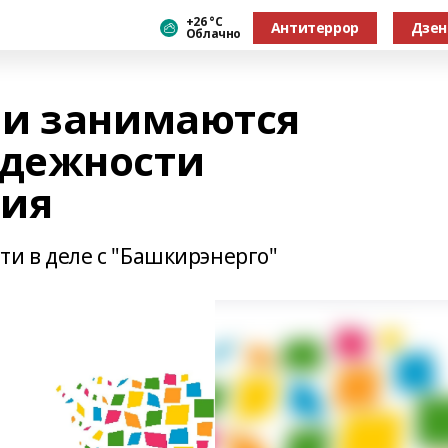
+26 °С
Антитеррор
Дзен
Облачно
ии занимаются
дежности
ния
ти в деле с "Башкирэнерго"