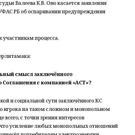
удьи Валеева К.В. Оно касается заявления
УФАС РБ об оспаривании предупреждения
к участникам процесса.
ерлитамака:
льный смысл заключённого
 Соглашения с компанией «АСТ»?
ской и социальной сути заключённого КС
го игрока на таком сложном и монопольном
 всего, с точки зрения интересов
, что усиление любых монопольных отношений
 принесёт потребителям электроэнергии