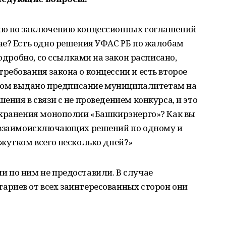
ию по заключению концессионных соглашений
ае? Есть одно решения УФАС РБ по жалобам
подробно, со ссылками на закон расписано,
ебования закона о концессии и есть второе
тором выдано предписание муниципалитетам на
ния в связи с не проведением конкурса, и это
охранения монополии «Башкирэнерго»? Как вы
х взаимоисключающих решений по одному и
жутком всего несколько дней?»
 по ним не предоставили. В случае
риев от всех заинтересованных сторон они