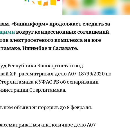
лям, «Башинформ» продолжает следить за
ящими
вокруг концессионных соглашений,
ов электросетевого комплекса на юге
итамаке, Ишимбае и Салавате.
суд Республики Башкортостан под
ой Х.Р. рассматривал дело А07-18799/2020 по
терлитамака к УФАС РБ об оспаривании
инистрации Стерлитамака.
в нем объявлен перерыв до 8 февраля.
 рассматриваться аналогичное дело А07-