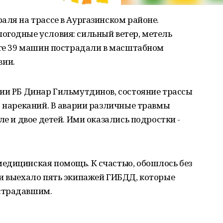
аля на трассе в Аургазинском районе.
огодные условия: сильный ветер, метель
оге 39 машин пострадали в масштабном
вии.
ции РБ Динар Гильмутдинов, состояние трассы
т нареканий. В аварии различные травмы
ле и двое детей. Ими оказались подростки -
едицинская помощь. К счастью, обошлось без
ии выехало пять экипажей ГИБДД, которые
страдавшим.