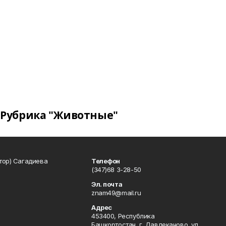
Рубрика "Животные"
тор) Сагадиева
Телефон
(347)68 3-28-50
Эл. почта
znam49@mail.ru
Адрес
453400, Республика
Башкортостан, г. Давлеканово, ул.