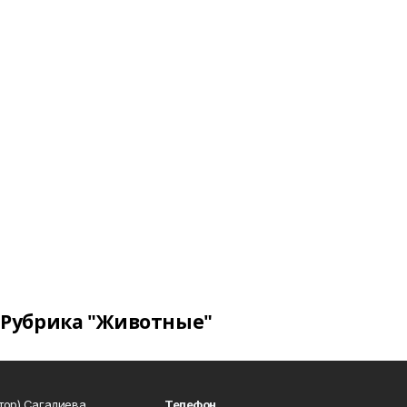
Рубрика "Животные"
тор) Сагадиева
Телефон