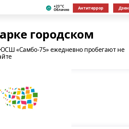
+23 °С
Антитеррор
Дзен
Облачно
парке городском
ЮСШ «Самбо-75» ежедневно пробегают не
айте