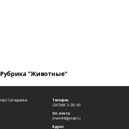
Рубрика "Животные"
тор) Сагадиева
Телефон
(347)68 3-28-50
Эл. почта
znam49@mail.ru
Адрес