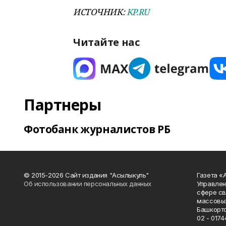
ИСТОЧНИК:
KP.RU
Читайте нас
Партнеры
Фотобанк журналистов РБ
© 2015-2026 Сайт издания "Асылыкуль"
Газета «
Об использовании персональных данных
Управлен
сфере св
массовых
Башкорто
02 - 0174