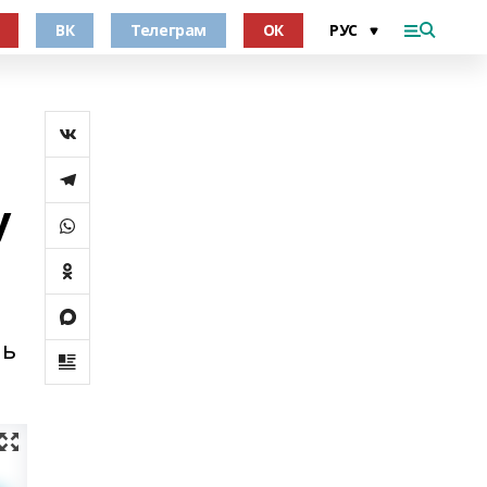
ВК
Телеграм
ОК
у
нь