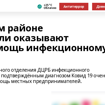
+25 °С
Антитеррор
Дзен
Облачно
м районе
ли оказывают
мощь инфекционном
нного отделения ДЦРБ инфекционного
с подтверждённым диагнозом Ковид 19 оче
омощь местных предпринимателей.