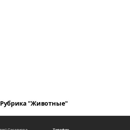
Рубрика "Животные"
тор) Сагадиева
Телефон