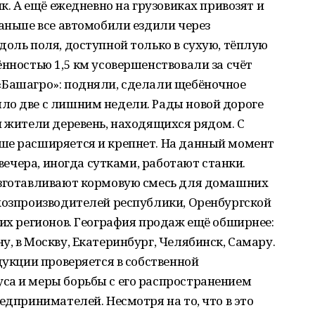
ик. А ещё ежедневно на грузовиках привозят и
Раньше все автомобили ездили через
доль поля, доступной только в сухую, тёплую
ённостью 1,5 км усовершенствовали за счёт
«Башагро»: подняли, сделали щебёночное
ло две с лишним недели. Рады новой дороге
и жители деревень, находящихся рядом. С
ше расширяется и крепнет. На данный момент
 вечера, иногда сутками, работают станки.
изготавливают кормовую смесь для домашних
хозпроизводителей республики, Оренбургской
них регионов. География продаж ещё обширнее:
, в Москву, Екатеринбург, Челябинск, Самару.
дукции проверяется в собственной
са и меры борьбы с его распространением
едпринимателей. Несмотря на то, что в это