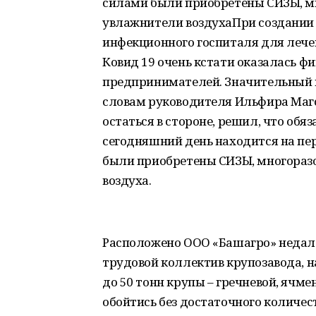
силами были приобретены СИЗЫ, м
увлажнители воздухаПри создании 
инфекционного госпиталя для леч
Ковид 19 очень кстати оказалась 
предпринимателей. Значительный в
словам руководителя Ильфира Магсу
остаться в стороне, решил, что обя
сегодняшний день находится на пе
были приобретены СИЗЫ, многораз
воздуха.
Расположено ООО «Башагро» недал
трудовой коллектив крупозавода, 
до 50 тонн крупы – гречневой, ячме
обойтись без достаточного количес