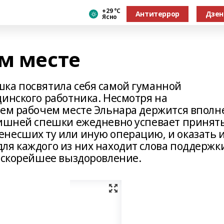
+29 °С
Антитеррор
Дзен
Ясно
ем месте
ка посвятила себя самой гуманной
цинского работника. Несмотря на
оем рабочем месте Эльнара держится вполн
лишней спешки ежедневно успевает принят
несших ту или иную операцию, и оказать 
ля каждого из них находит слова поддержк
в скорейшее выздоровление.