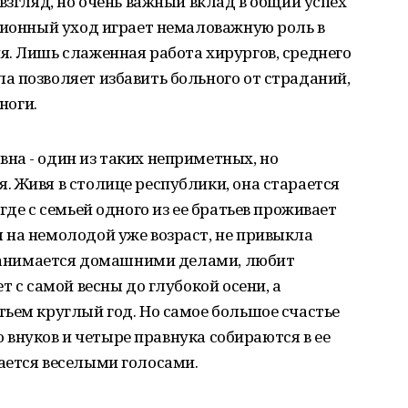
взгляд, но очень важный вклад в общий успех
ционный уход играет немаловажную роль в
. Лишь слаженная работа хирургов, среднего
 позволяет избавить больного от страданий,
ноги.
на - один из таких неприметных, но
 Живя в столице республики, она старается
где с семьей одного из ее братьев проживает
 на немолодой уже возраст, не привыкла
м занимается домашними делами, любит
т с самой весны до глубокой осени, а
ьем круглый год. Но самое большое счастье
ро внуков и четыре правнука собираются в ее
ается веселыми голосами.