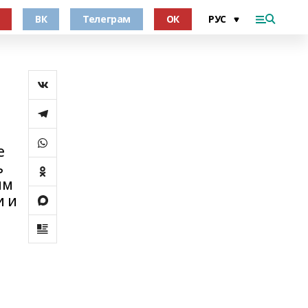
ВК
Телеграм
ОК
е
ь
им
и и