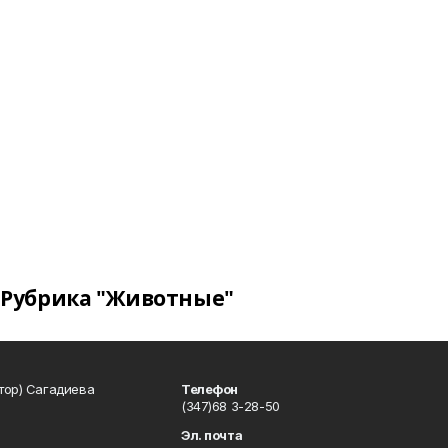
Рубрика "Животные"
тор) Сагадиева
Телефон
(347)68 3-28-50
Эл. почта