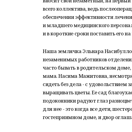
вносит свой незаметный, на первый 
всего коллектива, ведь послеопера
обеспечении эффективности лечения
и младшего медицинского персонала
и в короткие сроки поставить его на 
Наша землячка Эльнара Насибуллов
незаменимых работников отделения.
часто бывать в родительском доме, 
мама. Насима Мажитовна, несмотря
сидеть без дела - с удовольствие
выращивать цветы. Ее сад благоухае
подоконники радуют глаз разноцвет
для нее - это когда все дети, шесте
гостеприимном доме, и двор оглаш