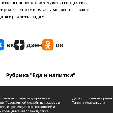
итовны переполняет чувство гордости за
ат родственными чувствами, воспитывают
дарят радость людям.
Рубрика "Еда и напитки"
Асылыкуль» зарегистрирована в
Директор (главный редак
ии Федеральной службы по надзору в
Татьяна Анатольевна
язи, информационных технологий и
 коммуникаций по Республике