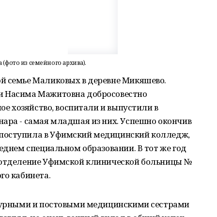
(фото из семейного архива).
й семье Маликовых в деревне Микяшево.
и Насима Мажитовна добросовестно
ное хозяйство, воспитали и выпустили в
нара - самая младшая из них. Успешно окончив
поступила в Уфимский медицинский колледж,
реднем специальном образовании. В тот же год
 отделение Уфимской клинической больницы №
го кабинета.
едурными и постовыми медицинскими сестрами