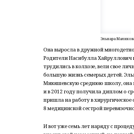
Эльнара Маликова 
Она выросла в дружной многодетно
Родители Насибулла Хайруллович 
трудились в колхозе, вели свое лич
большую жизнь семерых детей. Эль
Микяшевскую среднюю школу, она 
и в 2012 году получила диплом о с
пришла на работу в хирургическое
8 медицинской сестрой перевязочно
И вот уже семь лет наряду с проц