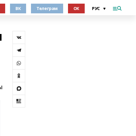
ВК
Телеграм
ОК
и
ы