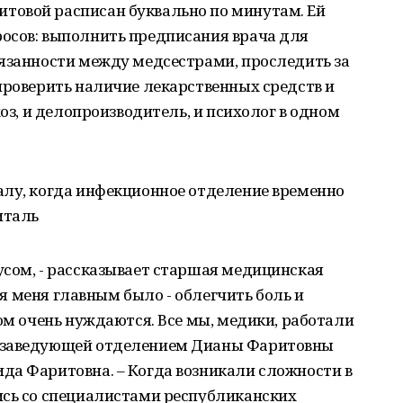
товой расписан буквально по минутам. Ей
осов: выполнить предписания врача для
бязанности между медсестрами, проследить за
проверить наличие лекарственных средств и
хоз, и делопроизводитель, и психолог в одном
алу, когда инфекционное отделение временно
италь
усом, - рассказывает старшая медицинская
для меня главным было - облегчить боль и
том очень нуждаются. Все мы, медики, работали
 заведующей отделением Дианы Фаритовны
да Фаритовна. – Когда возникали сложности в
ись со специалистами республиканских