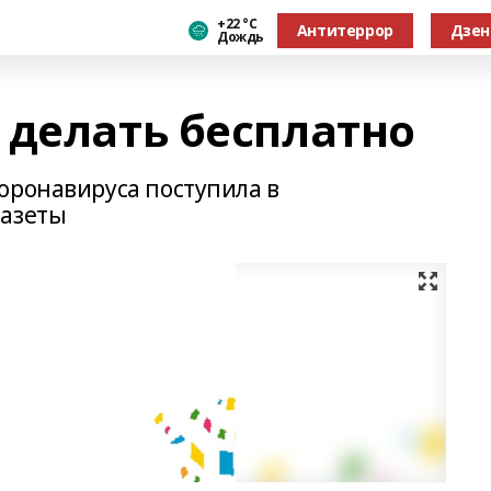
+22 °С
Антитеррор
Дзен
Дождь
 делать бесплатно
оронавируса поступила в
газеты