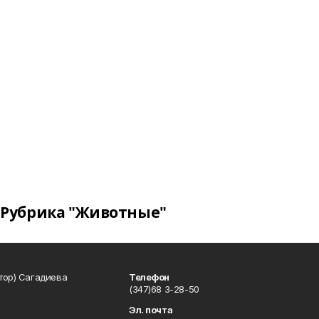
Рубрика "Животные"
тор) Сагадиева
Телефон
(347)68 3-28-50
Эл. почта