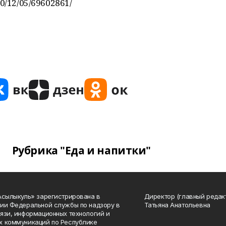
20/12/05/69602861/
Рубрика "Еда и напитки"
Асылыкуль» зарегистрирована в
Директор (главный редак
ии Федеральной службы по надзору в
Татьяна Анатольевна
язи, информационных технологий и
 коммуникаций по Республике