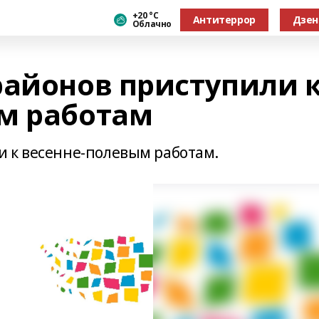
+20 °С
Антитеррор
Дзен
Облачно
районов приступили 
м работам
 к весенне-полевым работам.