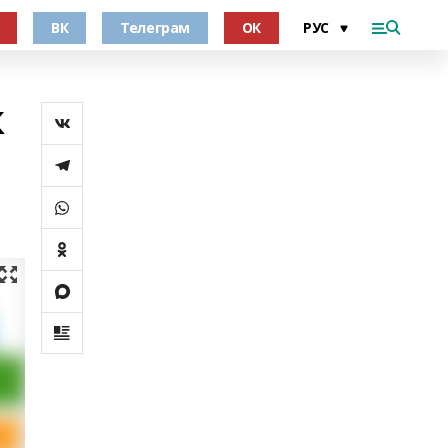
ВК
Телеграм
ОК
к