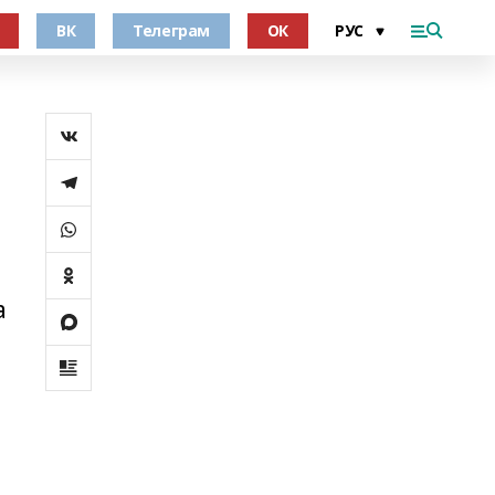
ВК
Телеграм
ОК
а