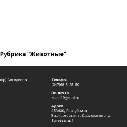
Рубрика "Животные"
тор) Сагадиева
Телефон
(347)68 3-28-50
Эл. почта
znam49@mail.ru
Адрес
453400, Республика
Башкортостан, г. Давлеканово, ул.
Тукаева, д. 1