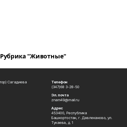
Рубрика "Животные"
тор) Сагадиева
Телефон
(347)68 3-28-50
Эл. почта
znam49@mail.ru
Адрес
453400, Республика
Башкортостан, г. Давлеканово, ул.
Тукаева, д. 1