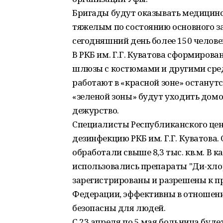
Бригады будут оказывать медицин
тяжелым по состоянию основного за
сегодняшний день более 150 человек
В РКБ им. Г.Г. Куватова сформиров
шлюзы с костюмами и другими сред
работают в «красной зоне» останутс
«зеленой зоны» будут уходить дом
дежурство.
Специалисты Республиканского це
дезинфекцию РКБ им. Г.Г. Куватова
обработали свыше 8,3 тыс. кв.м. В
использовались препараты "Ди-хлор
зарегистрированы и разрешены к п
Федерации, эффективны в отношени
безопасны для людей.
С 23 апреля по 5 мая больница буд