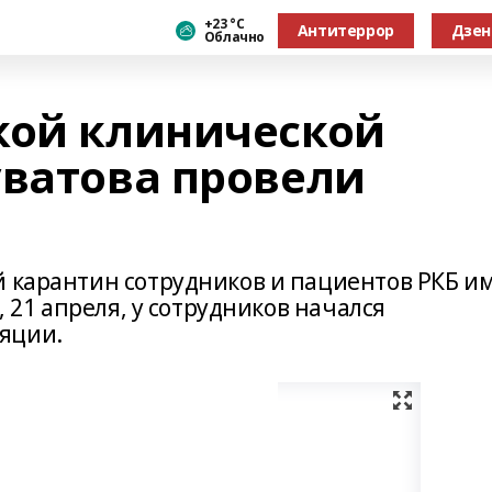
+23 °С
Антитеррор
Дзен
Облачно
кой клинической
уватова провели
й карантин сотрудников и пациентов РКБ им
, 21 апреля, у сотрудников начался
яции.