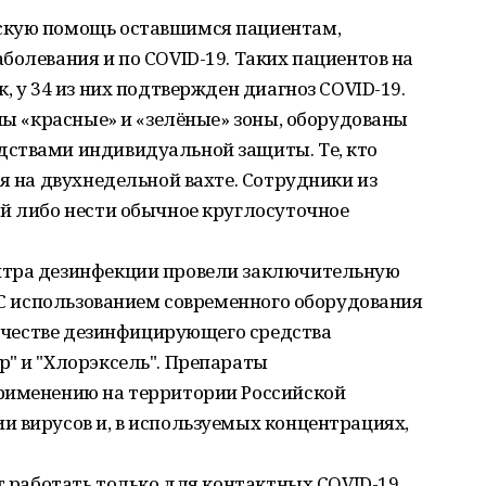
скую помощь оставшимся пациентам,
болевания и по COVID-19. Таких пациентов на
, у 34 из них подтвержден диагноз COVID-19.
аны «красные» и «зелёные» зоны, оборудованы
ствами индивидуальной защиты. Те, кто
я на двухнедельной вахте. Сотрудники из
ой либо нести обычное круглосуточное
нтра дезинфекции провели заключительную
. С использованием современного оборудования
 качестве дезинфицирующего средства
" и "Хлорэксель". Препараты
рименению на территории Российской
и вирусов и, в используемых концентрациях,
ет работать только для контактных COVID-19