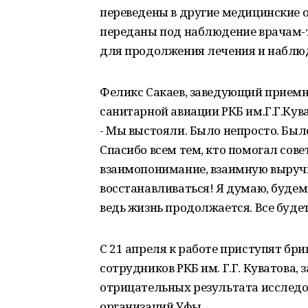
переведены в другие медицинские 
переданы под наблюдение врачам-
для продолжения лечения и наблю
Феликс Сакаев, заведующий прием
санитарной авиации РКБ им.Г.Г.Кува
- Мы выстояли. Было непросто. Было
Спасибо всем тем, кто помогал совет
взаимопонимание, взаимную выручк
восстанавливаться! Я думаю, буде
ведь жизнь продолжается. Все буде
С 21 апреля к работе приступят бр
сотрудников РКБ им. Г.Г. Куватова
отрицательных результата исследов
организаций Уфы.