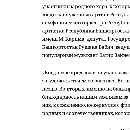
участники народного хора, к котор
люди: заслуженный артист Респуб
симфонического оркестра Республ
артистка Республики Башкортостан
имени М. Карима, депутат Государ
Башкортостан Рушана Бабич, ведущ
популярный музыкант Загир Зайне
«Когда мне предложили участвовать
я с удовольствием согласился. Во-п
песню. Во-вторых, именно на башкир
благодарность нашим землякам за П
них, к сожалению, не вернулся с фро
родных и соотечественниках, котор