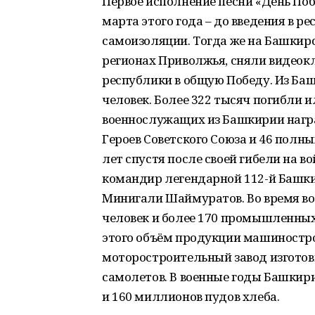
Первое исполнение песни «День Поб
марта этого года – до введения в 
самоизоляции. Тогда же на Башкирс
регионах Приволжья, сняли видеокл
республики в общую Победу. Из Ба
человек. Более 322 тысяч погибли и
военнослужащих из Башкирии нагр
Героев Советского Союза и 46 полны
лет спустя после своей гибели на в
командир легендарной 112-й Башки
Минигали Шаймуратов. Во время во
человек и более 170 промышленных 
этого объём продукции машиностро
моторостроительный завод изготов
самолетов. В военные годы Башкири
и 160 миллионов пудов хлеба.