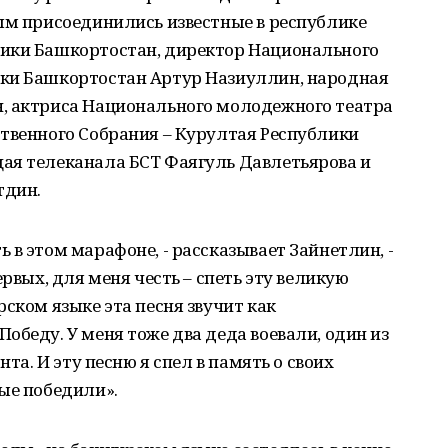
ым присоединились известные в республике
лики Башкортостан, директор Национального
ики Башкортостан Артур Назиуллин, народная
, актриса Национального молодежного театра
ственного Собрания – Курултая Республики
ая телеканала БСТ Фаягуль Давлетьярова и
тдин.
 в этом марафоне, - рассказывает Зайнетлин, -
ервых, для меня честь – спеть эту великую
ском языке эта песня звучит как
обеду. У меня тоже два деда воевали, один из
нта. И эту песню я спел в память о своих
ые победили».