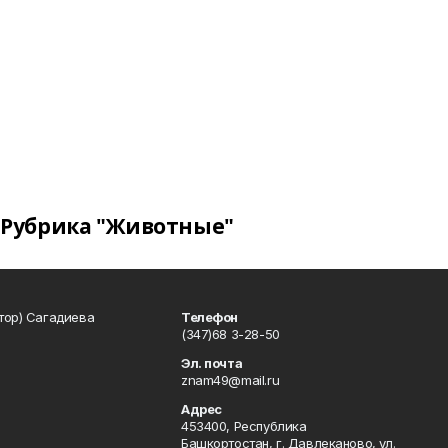
Рубрика "Животные"
тор) Сагадиева
Телефон
(347)68 3-28-50
Эл. почта
znam49@mail.ru
Адрес
453400, Республика
Башкортостан, г. Давлеканово, ул.