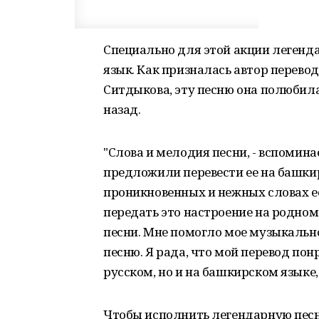
Специально для этой акции легенд
язык. Как призналась автор перево
Ситдыкова, эту песню она полюбила 
назад.
"Слова и мелодия песни, - вспоминае
предложили перевести ее на башкир
проникновенных и нежных словах ес
передать это настроение на родном 
песни. Мне помогло мое музыкальное
песню. Я рада, что мой перевод понр
русском, но и на башкирском языке,
Чтобы исполнить легендарную пес