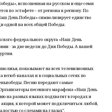
Победы», исполненная на русском и еще семи
ся по эстафете – от региона к региону. По
Наш День Победы» символизирует единство
и одной на всех общей Победы.
ского федерального округа «Наш День
вии - за две недели до Дня Победы. А нашей
уртия.
иволжья, показывают на всех телевизионных
на ютюб-каналах и в социальных сетях по
ньпобеды. Песню передают самые
 Организаторы песенного марафона «Наш День
ю на разных языках подхватят в городах и
ая акция, к которой может подключиться любой,
адостью со слезами на глазах".