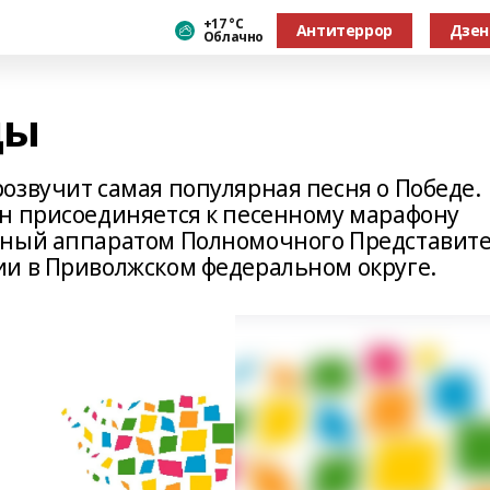
+17 °С
Антитеррор
Дзен
Облачно
ды
озвучит самая популярная песня о Победе.
н присоединяется к песенному марафону
нный аппаратом Полномочного Представит
и в Приволжском федеральном округе.