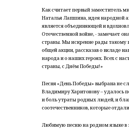
Как считает первый заместитель м
Наталья Лапшина, идея народной а
является объединяющей и вдохновля
Отечественной войне, - замечает он
страны. Мы искренне рады такому 
общей акции, рассказав о вкладе н
народа и о наших героях. Всех с 
страны, с Днём Победы!»
Песня «День Победы» выбрана не сл
Владимиру Харитонову – удалось пе
и боль утраты родных людей, и бла
соотечественников, которые отдал
Любимую песню на родном языке в э