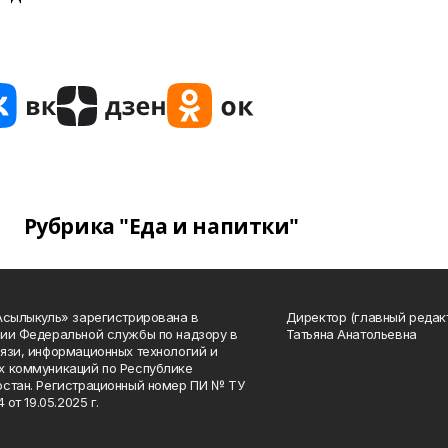
Рубрика "Еда и напитки"
Асылыкуль» зарегистрирована в
Директор (главный редак
ии Федеральной службы по надзору в
Татьяна Анатольевна
язи, информационных технологий и
 коммуникаций по Республике
стан. Регистрационный номер ПИ № ТУ
4 от 19.05.2025 г.