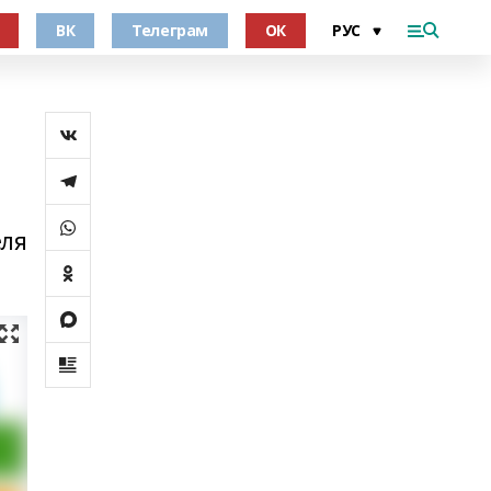
ВК
Телеграм
ОК
еля