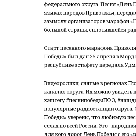
федерального округа. Песня «День 
языках народов Приволжья, передает
замыслу организаторов марафон «
большой страны, сплотившейся рад
Старт песенного марафона Приволж
Победы» был дан 25 апреля в Мордо
республике эстафету передала Удм
Видеоролики, снятые в регионах Пр
каналах округа. Их можно увидеть 
хэштегу #песнипобедыПФО, #нашде
популярные радиостанции округа.
Победы» уверены, что любимую песн
селах по всей России. Это - народн
для кого дорог День Победы с его «р