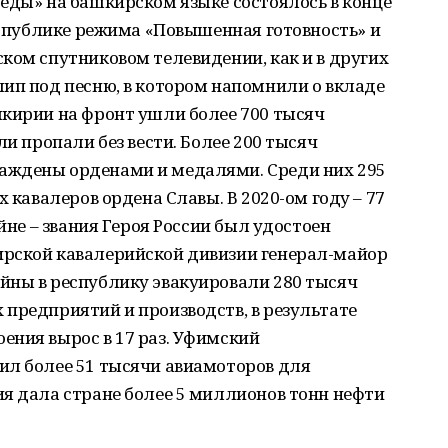
еды» на башкирском языке состоялось в конце
республике режима «Повышенная готовность» и
ком спутниковом телевидении, как и в других
ип под песню, в котором напомнили о вкладе
шкирии на фронт ушли более 700 тысяч
ли пропали без вести. Более 200 тысяч
аждены орденами и медалями. Среди них 295
х кавалеров ордена Славы. В 2020-ом году – 77
ойне – звания Героя России был удостоен
рской кавалерийской дивизии генерал-майор
йны в республику эвакуировали 280 тысяч
предприятий и производств, в результате
ения вырос в 17 раз. Уфимский
ил более 51 тысячи авиамоторов для
я дала стране более 5 миллионов тонн нефти