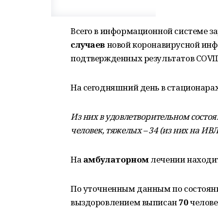
Всего в информационной системе з
случаев
новой коронавирусной инф
подтвержденных результатов COVID
На сегодняшний день в стационара
Из них в удовлетворительном состоян
человек, тяжелых – 34 (из них на ИВЛ 
На
амбулаторном
лечении находи
По уточненным данным по состояни
выздоровлением выписан
70
челове