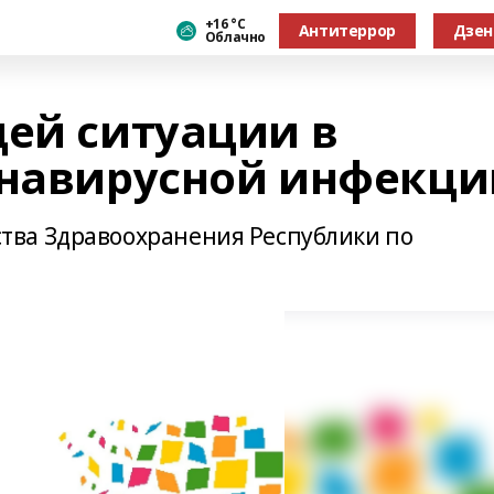
+16 °С
Антитеррор
Дзен
Облачно
щей ситуации в
онавирусной инфекци
ва Здравоохранения Республики по