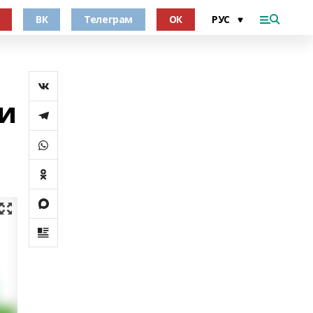
ВК
Телеграм
ОК
и