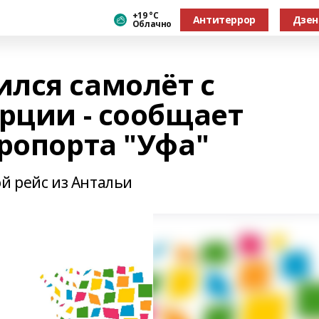
+19 °С
Антитеррор
Дзен
Облачно
лся самолёт с
рции - сообщает
ропорта "Уфа"
й рейс из Антальи