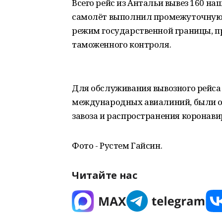
Всего рейс из Антальи вывез 160 н
самолёт выполнил промежуточную п
режим государственной границы, п
таможенного контроля.
Для обслуживания вывозного рейса
международных авиалиний, были о
завоза и распространения коронав
Фото - Рустем Гайсин.
Читайте нас