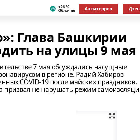
+26 °С
Антитеррор
Дзен
Облачно
о»: Глава Башкирии
одить на улицы 9 мая
ительстве 7 мая обсуждались насущные
ронавирусом в регионе. Радий Хабиров
енных COVID-19 после майских праздников.
а призвал не нарушать режим самоизоляци