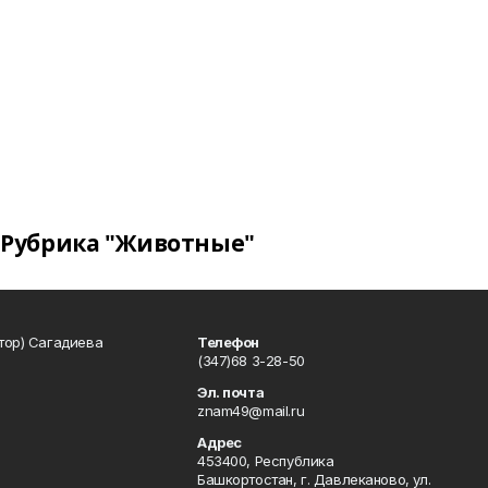
Рубрика "Животные"
тор) Сагадиева
Телефон
(347)68 3-28-50
Эл. почта
znam49@mail.ru
Адрес
453400, Республика
Башкортостан, г. Давлеканово, ул.