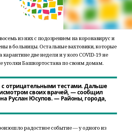
 восемь из них с подозрением на коронавирус и
ны в больницы. Остальные вахтовики, которые
а карантине две недели и у кого COVID-19 не
ые уголки Башкортостана по своим домам.
е с отрицательными тестами. Дальше
рисмотром своих врачей, — сообщил
на Руслан Юсупов. — Районы, города,
роизошло радостное событие — у одного из