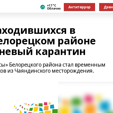
+17 °С
Антитеррор
Дзен
Облачно
находившихся в
Белорецком районе
дневый карантин
ссы» Белорецкого района стал временным
ов из Чаяндинского месторождения.