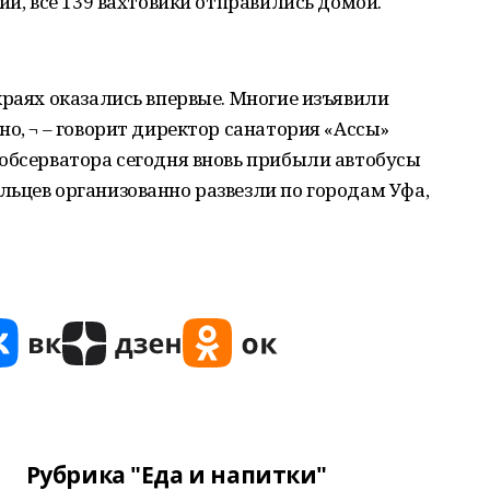
ии, все 139 вахтовики отправились домой.
краях оказались впервые. Многие изъявили
о, ¬ – говорит директор санатория «Ассы»
обсерватора сегодня вновь прибыли автобусы
ьцев организованно развезли по городам Уфа,
Рубрика "Еда и напитки"