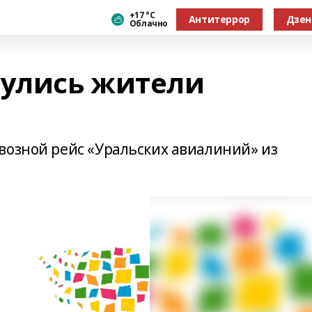
+17 °С
Антитеррор
Дзен
Облачно
нулись жители
возной рейс «Уральских авиалиний» из