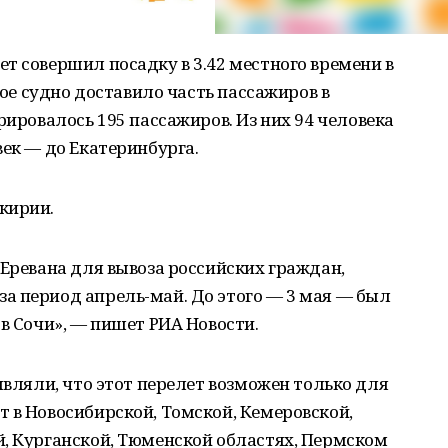
т совершил посадку в 3.42 местного времени в
шное судно доставило часть пассажиров в
рировалось 195 пассажиров. Из них 94 человека
век — до Екатеринбурга.
кирии.
 Еревана для вывоза российских граждан,
а период апрель-май. До этого — 3 мая — был
 в Сочи», — пишет РИА Новости.
являли, что этот перелет возможен только для
 в Новосибирской, Томской, Кемеровской,
й, Курганской, Тюменской областях, Пермском