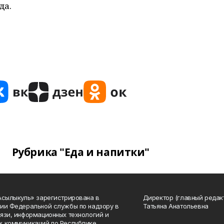
да.
Рубрика "Еда и напитки"
Асылыкуль» зарегистрирована в
Директор (главный редак
ии Федеральной службы по надзору в
Татьяна Анатольевна
язи, информационных технологий и
 коммуникаций по Республике