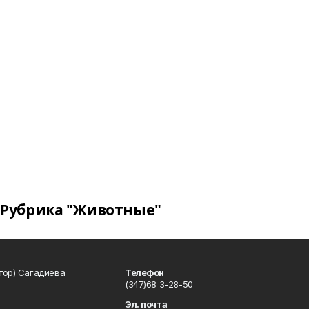
Рубрика "Животные"
тор) Сагадиева
Телефон
(347)68 3-28-50
Эл. почта