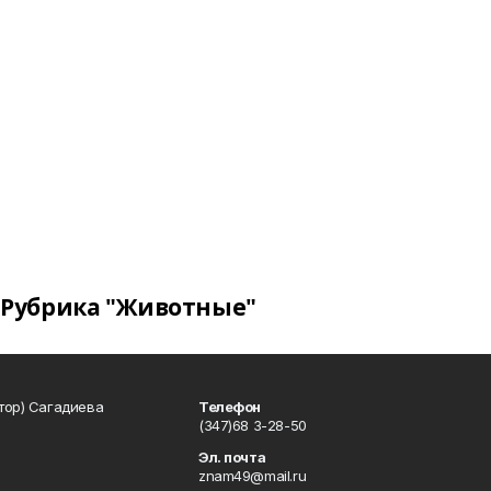
Рубрика "Животные"
тор) Сагадиева
Телефон
(347)68 3-28-50
Эл. почта
znam49@mail.ru