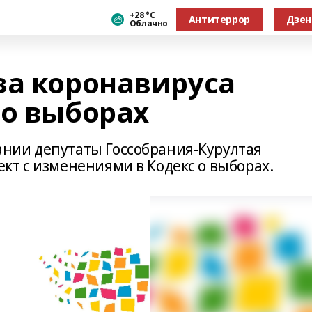
+28 °С
Антитеррор
Дзен
Облачно
за коронавируса
 о выборах
нии депутаты Госсобрания-Курултая
кт с изменениями в Кодекс о выборах.