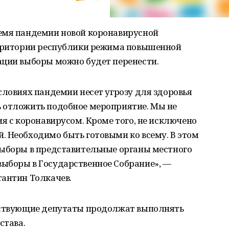
емя пандемии новой коронавирусной
ерритории республики режима повышенной
ации выборы можно будет перенести.
словиях пандемии несет угрозу для здоровья
 отложить подобное мероприятие. Мы не
ия с коронавирусом. Кроме того, не исключено
. Необходимо быть готовыми ко всему. В этом
выборы в представительные органы местного
ыборы в Государственное Собрание», —
тантин Толкачев.
йствующие депутаты продолжат выполнять
става.