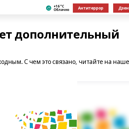
+16 °С
Антитеррор
Дзен
Облачно
дет дополнительный
ходным. С чем это связано, читайте на наш