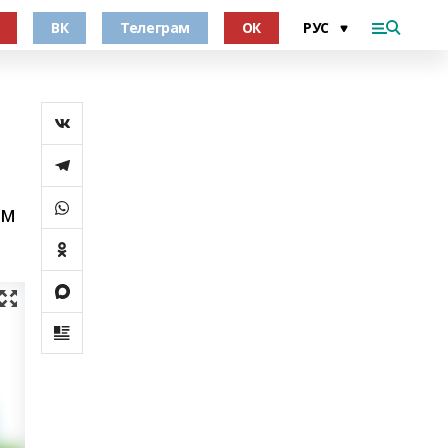
ВК
Телеграм
ОК
ем