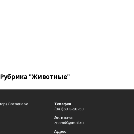
Рубрика "Животные"
тор) Сагадиева
Телефон
(347)68 3-28-50
Эл. почта
znam49@mail.ru
Адрес