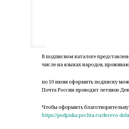
В подписном каталоге представлено
числе на языках народов, проживаю
по 10 июня оформить подписку мож
Почта России проводит летнюю Дек
Чтобы оформить благотворительную
https://podpiska.pochta.ru/derevo-do