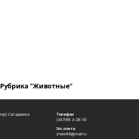
Рубрика "Животные"
тор) Сагадиева
Телефон
(347)68 3-28-50
Эл. почта
znam49@mail.ru