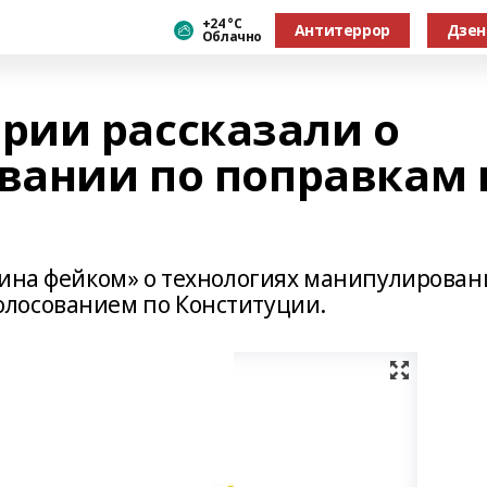
+24 °С
Антитеррор
Дзен
Облачно
рии рассказали о
овании по поправкам 
тина фейком» о технологиях манипулирован
лосованием по Конституции.