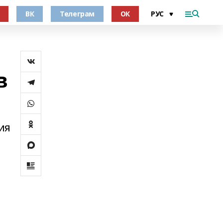
ВК
Телеграм
ОК
в
ия