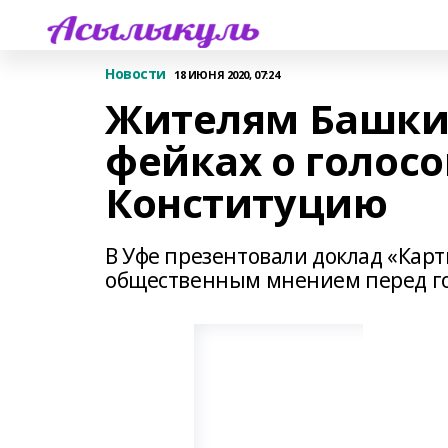
Новости
18 ИЮНЯ 2020, 07:24
Жителям Башки
фейках о голос
Конституцию
В Уфе презентовали доклад «Кар
общественным мнением перед го