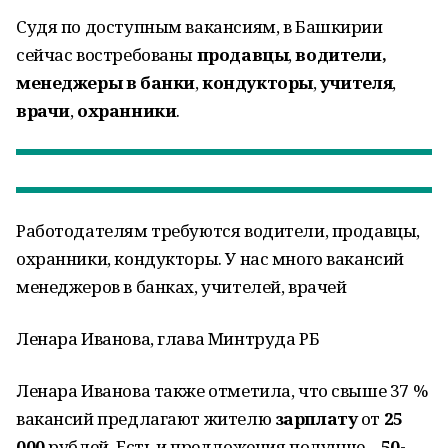
Судя по доступным вакансиям, в Башкирии
сейчас востребованы
продавцы
,
водители,
менеджеры в банки
,
кондукторы
,
учителя
,
врачи
,
охранники
.
Работодателям требуются водители, продавцы,
охранники, кондукторы. У нас много вакансий
менеджеров в банках, учителей, врачей
Ленара Иванова, глава Минтруда РБ
Ленара Иванова также отметила, что свыше 37 %
вакансий предлагают жителю
зарплату
от
25
000
рублей. Есть и предложения получше –
50-