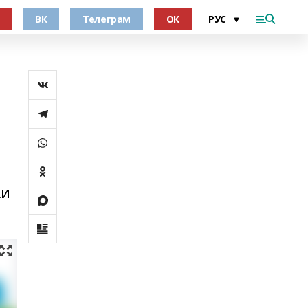
ВК
Телеграм
ОК
ки