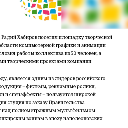
а Радий Хабиров посетил площадку творческой
 области компьютерной графики и анимации.
ловия работы коллектива из 50 человек, а
ыми творческими проектами компании.
оду, является одним из лидеров российского
родукция – фильмы, рекламные ролики,
ки и спецэффекты – пользуется широкой
ня студия по заказу Правительства
ет над полнометражным мультфильмом
шкирским воинам в эпоху наполеоновских