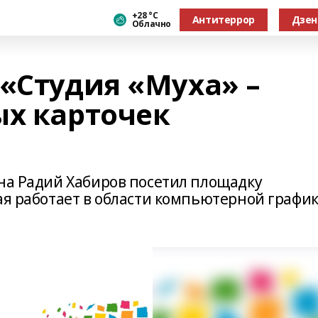
+28 °С
Антитеррор
Дзен
Облачно
 «Студия «Муха» –
ых карточек
ана Радий Хабиров посетил площадку
ая работает в области компьютерной графи