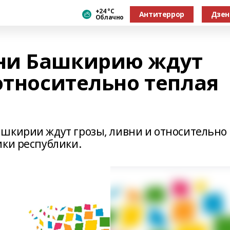
+24 °С
Антитеррор
Дзен
Облачно
ни Башкирию ждут
относительно теплая
шкирии ждут грозы, ливни и относительно
ики республики.