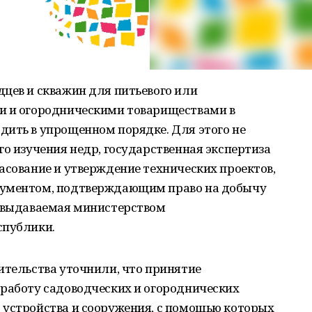
цев и скважин для питьевого или
и и огородническими товариществами в
дить в упрощенном порядке. Для этого не
го изучения недр, государственная экспертиза
асование и утверждение технических проектов,
кументом, подтверждающим право на добычу
, выдаваемая министерством
спублики.
ительства уточнили, что принятие
 работу садоводческих и огороднических
 устройства и сооружения, с помощью которых