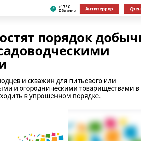
+17 °С
Антитеррор
Дзен
Облачно
остят порядок добыч
 садоводческими
и
лодцев и скважин для питьевого или
выми и огородническими товариществами в
ходить в упрощенном порядке.