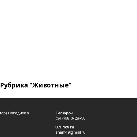
Рубрика "Животные"
тор) Сагадиева
Телефон
(347)68 3-28-50
Эл. почта
znam49@mail.ru