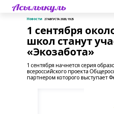
Новости
27 АВГУСТА 2020, 19:25
1 сентября окол
школ станут уч
«Экозабота»
1 сентября начнется серия обра
всероссийского проекта Общеросс
партнером которого выступает Ф