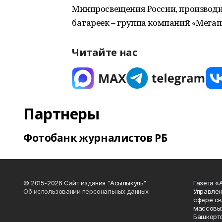
Минпросвещения России, производит
батареек – группа компаний «Мегап
Читайте нас
Партнеры
Фотобанк журналистов РБ
© 2015-2026 Сайт издания "Асылыкуль"
Газета «
Об использовании персональных данных
Управлен
сфере св
массовых
Башкорто