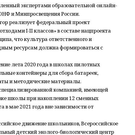
товленный экспертами образовательной онлайн-
ОНФ и Минпросвещения России.
тор реализует федеральный проект
тходами I-II классов» в составе нацпроекта
ипа, что культура ответственного и
дным ресурсам должна формироваться с
чение лета 2020 года в школах пилотных
льные контейнеры для сбора батареек,
ты и методические материалы.
 специализированной компанией, имеющей
вке школы при накоплении 12 сменных
а в мае 2021 года вне зависимости от
сийское движение школьников, Всероссийское
льный детский эколого-биологический центр