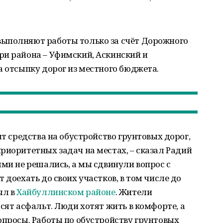
ыполняют работы только за счёт Дорожного
ри района – Уфимский, Аскинский и
а отсыпку дорог из местного бюджета.
ят средства на обустройство грунтовых дорог,
риоритетных задач на местах, – сказал Радий
ями не решались, а мы сдвинули вопрос с
 доехать до своих участков, в том числе до
ыл в
Хайбуллинском районе
. Жители
сят асфальт. Люди хотят жить в комфорте, а
опросы. Работы по обустройству грунтовых