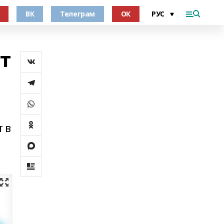
ВК
Телеграм
ОК
т
 в