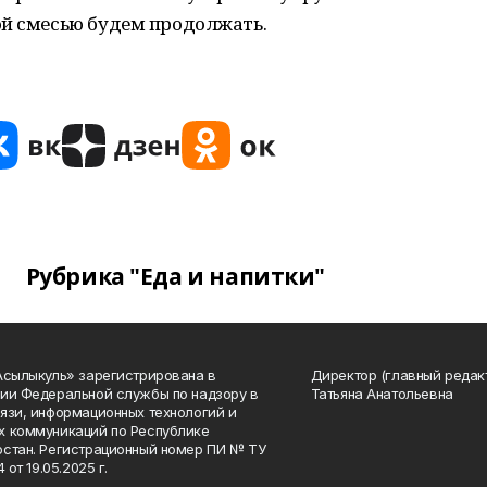
ой смесью будем продолжать.
Рубрика "Еда и напитки"
Асылыкуль» зарегистрирована в
Директор (главный редак
ии Федеральной службы по надзору в
Татьяна Анатольевна
язи, информационных технологий и
 коммуникаций по Республике
стан. Регистрационный номер ПИ № ТУ
4 от 19.05.2025 г.