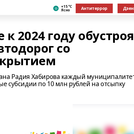
+15 °С
Антитеррор
Дзен
Ясно
 к 2024 году обустроя
втодорог со
окрытием
ана Радия Хабирова каждый муниципалитет
е субсидии по 10 млн рублей на отсыпку