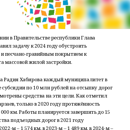
нии в Правительстве республики Глава
вил задачу к 2024 году обустроить
 и песчано-гравийным покрытием к
а массовой жилой застройки.
а Радия Хабирова каждый муниципалитет в
 субсидии по 10 млн рублей на отсыпку дорог
смотрены средства на эти цели. Как отметил
рзаев, только в 2020 году протяжённость
 000 км. Работы планируется завершить до 15
ства подъездных дорог в 2021 году
22-м – 1 574 км, в 2023-м – 1 489 км, в 2024-м –