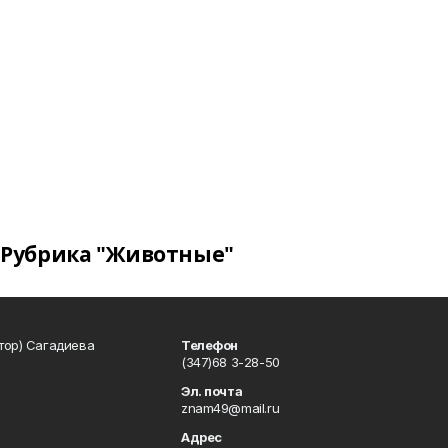
Рубрика "Животные"
тор) Сагадиева
Телефон
(347)68 3-28-50
Эл. почта
znam49@mail.ru
Адрес