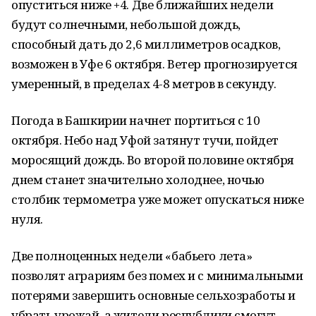
опуститься ниже +4. Две ближайших недели
будут солнечными, небольшой дождь,
способный дать до 2,6 миллиметров осадков,
возможен в Уфе 6 октября. Ветер прогнозируется
умеренный, в пределах 4-8 метров в секунду.
Погода в Башкирии начнет портиться с 10
октября. Небо над Уфой затянут тучи, пойдет
моросящий дождь. Во второй половине октября
днем станет значительно холоднее, ночью
столбик термометра уже может опускаться ниже
нуля.
Две полноценных недели «бабьего лета»
позволят аграриям без помех и с минимальными
потерями завершить основные сельхозработы и
убрать урожай, а жители республики смогут