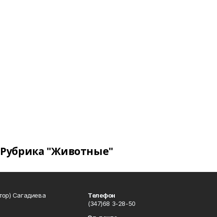
Рубрика "Животные"
тор) Сагадиева
Телефон
(347)68 3-28-50