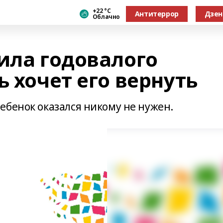
+22 °С
Антитеррор
Дзен
Облачно
ила годовалого
ь хочет его вернуть
ебенок оказался никому не нужен.