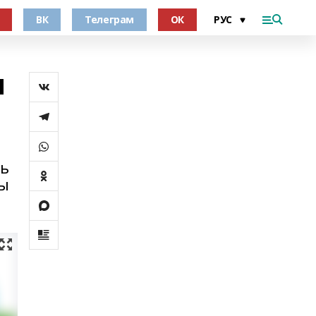
ВК
Телеграм
ОК
и
сь
ры