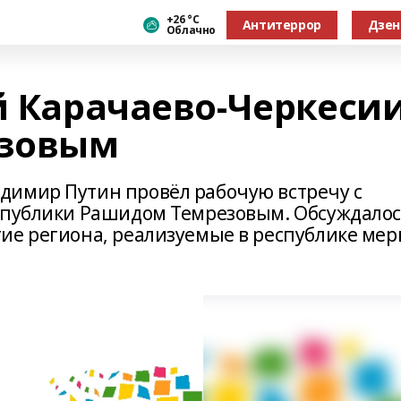
+26 °С
Антитеррор
Дзен
Облачно
й Карачаево-Черкеси
езовым
димир Путин провёл рабочую встречу с
еспублики Рашидом Темрезовым. Обсуждало
ие региона, реализуемые в республике ме