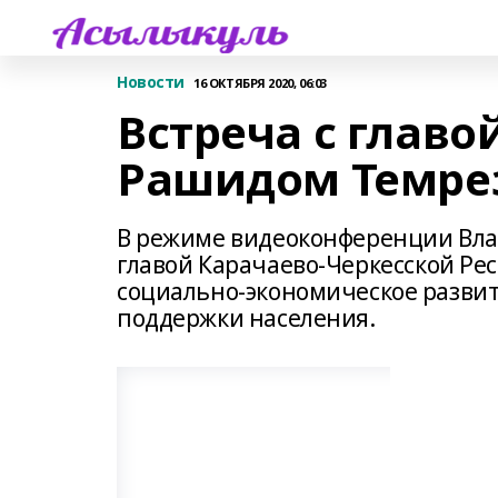
Новости
16 ОКТЯБРЯ 2020, 06:03
Встреча с главо
Рашидом Темр
В режиме видеоконференции Вла
главой Карачаево‑Черкесской Р
социально‑экономическое развит
поддержки населения.