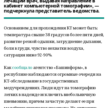
лечащий врач, выдавая направление в
кабинет компьютерной томографии», —
подчеркнула представитель ведомства.
Основанием для прохождения КТ может быть:
температура свыше 38 градусов более пяти дней,
развитие резкой одышки, затруднение дыхания,
боли в груди, чувство нехватки воздуха,
сатурация ниже 92-90%.
Как
сообщало
агентство «Башинформ», в
республике наблюдаются огромные очереди на
КТ-обследование в государственных
медучреждениях. Люди идут на томографию
легких в надежде исключить внебольничную
пневмонию, причем зачастую делают ее при
малейших признаках простуды. На ситуацию