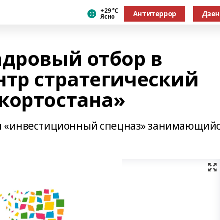
+29 °С
Антитеррор
Дзен
Ясно
адровый отбор в
нтр стратегический
кортостана»
ан «инвестиционный спецназ» занимающий