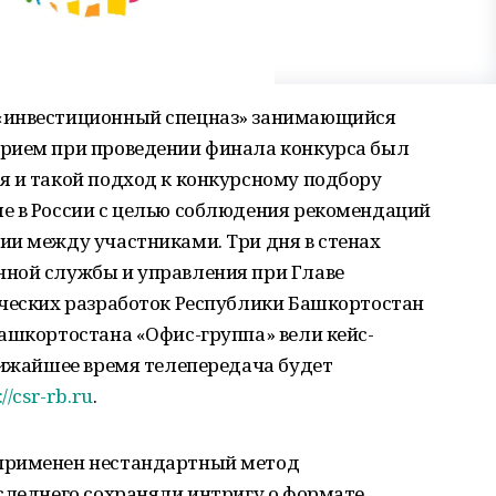
«инвестиционный спецназ» занимающийся
рием при проведении финала конкурса был
я и такой подход к конкурсному подбору
е в России с целью соблюдения рекомендаций
ии между участниками. Три дня в стенах
ной службы и управления при Главе
ических разработок Республики Башкортостан
ашкортостана «Офис-группа» вели кейс-
лижайшее время телепередача будет
://csr-rb.ru
.
применен нестандартный метод
следнего сохраняли интригу о формате