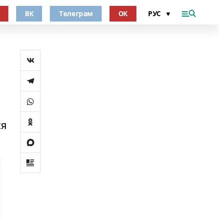
ВК
Телеграм
ОК
ся