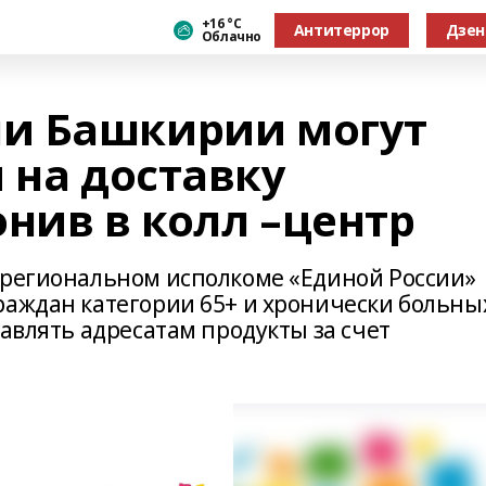
+16 °С
Антитеррор
Дзен
Облачно
и Башкирии могут
 на доставку
нив в колл –центр
 региональном исполкоме «Единой России»
раждан категории 65+ и хронически больны
тавлять адресатам продукты за счет