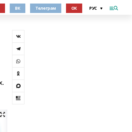
ВК
Телеграм
ОК
х.