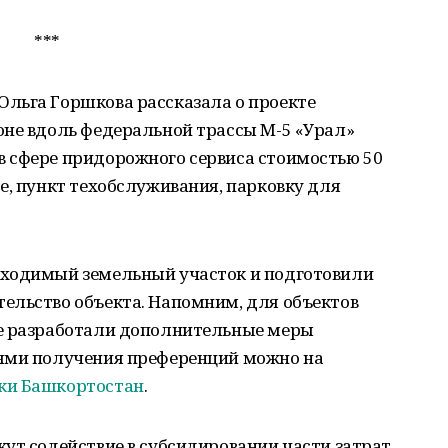
***
льга Горшкова рассказала о проекте
оне вдоль федеральной трассы М-5 «Урал»
 сфере придорожного сервиса стоимостью 50
е, пункт техобслуживания, парковку для
бходимый земельный участок и подготовили
ельство объекта. Напомним, для объектов
ке разработали дополнительные меры
иями получения преференций можно на
ки Башкортостан
.
ут содействие в субсидировании части затрат