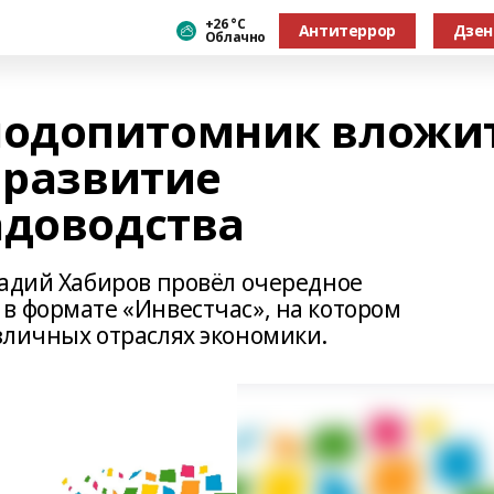
+26 °С
Антитеррор
Дзен
Облачно
одопитомник вложи
 развитие
адоводства
Радий Хабиров провёл очередное
в формате «Инвестчас», на котором
зличных отраслях экономики.