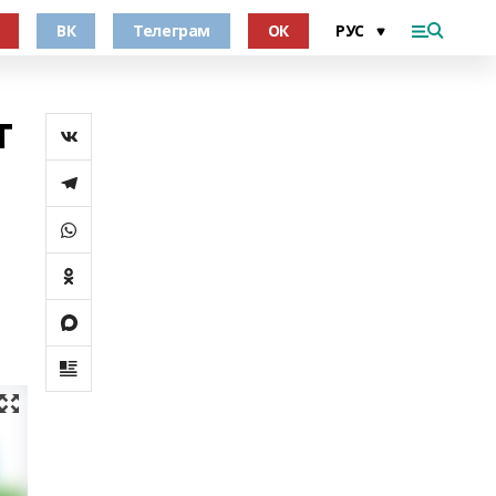
ВК
Телеграм
ОК
т