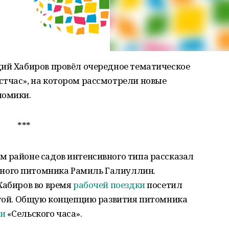
дий Хабиров провёл очередное тематическое
стчас», на котором рассмотрели новые
номики.
***
м районе садов интенсивного типа рассказал
ного питомника Рамиль Галиуллин.
Хабиров во время
рабочей поездки
посетил
отой. Общую концепцию развития питомника
ии
«Сельского часа».