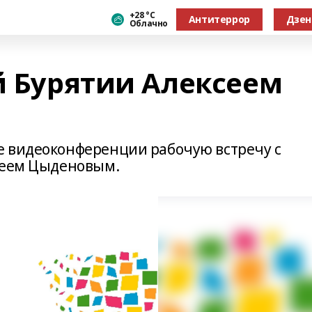
+28 °С
Антитеррор
Дзен
Облачно
й Бурятии Алексеем
е видеоконференции рабочую встречу с
сеем Цыденовым.