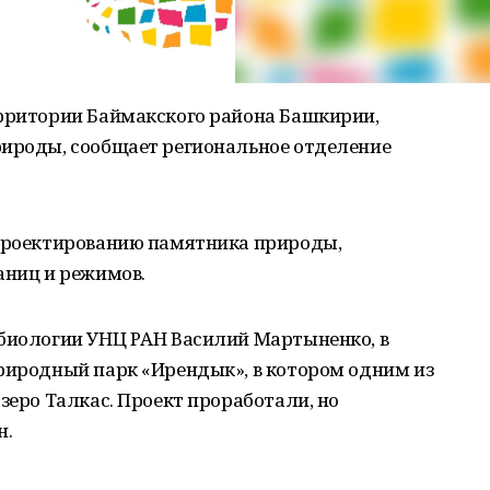
ерритории Баймакского района Башкирии,
рироды, сообщает региональное отделение
.
 проектированию памятника природы,
аниц и режимов.
 биологии УНЦ РАН Василий Мартыненко, в
природный парк «Ирендык», в котором одним из
зеро Талкас. Проект проработали, но
н.