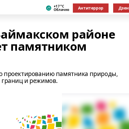
+17 °С
Антитеррор
Дзен
Облачно
 Баймакском районе
ет памятником
по проектированию памятника природы,
 границ и режимов.