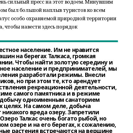
ень сильный пресс на этот водоем. Минувшим
сом был большой наплыв туристов ко всем
татус особо охраняемой природной территории
а, чтобы навести здесь порядок
стное население. Им не нравится
шин на берегах Талкаса, громкая
ании. Чтобы найти золотую середину и
тное население и предпринимателей, мы
еления разработали режимы. Внесли
ков, но при этом те, кто арендует
ествления рекреационной деятельности,
жиме самого памятника и в режиме
 добычу одноименным санаторием
х целях. На самом деле, добыча
 никакого вреда озеру. Запретили
Озеро Талкас очень богато рыбой, но
м озере и на его берегах, к сожалению,
ные растения встречаются на вершине