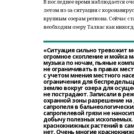
В последнее время наблюдается оч
летом из-за ситуации с коронавиру
крупным озерам региона. Сейчас с
необходим озеру Талкас как никогд
«Ситуация сильно тревожит ме
огромное скопление и мойка ма
музыка по ночам, пьяные комп
не ограничивать в правах мес
с учетом мнения местного нас
ограничения для беспредельщи
землю вокруг озера для осущ
не пострадают. Записали в ре
охранной зоны разрешение на
сапропеля в бальнеологически
сапропелевой грязи не наносит
добычу полезных ископаемых. 
краснокнижных растений в само
нет. Очень многие краснокниж