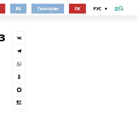
ВК
Телеграм
ОК
з