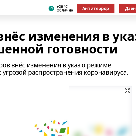
+26 °С
Антитеррор
Дзен
Облачно
внёс изменения в ука
енной готовности
ров внёс изменения в указ о режиме
с угрозой распространения коронавируса.