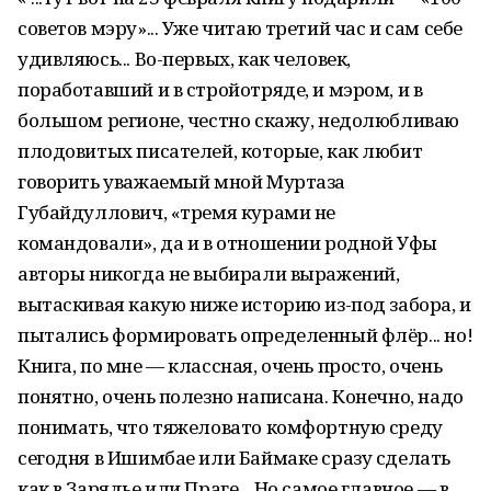
советов мэру»... Уже читаю третий час и сам себе
удивляюсь... Во-первых, как человек,
поработавший и в стройотряде, и мэром, и в
большом регионе, честно скажу, недолюбливаю
плодовитых писателей, которые, как любит
говорить уважаемый мной Муртаза
Губайдуллович, «тремя курами не
командовали», да и в отношении родной Уфы
авторы никогда не выбирали выражений,
вытаскивая какую ниже историю из-под забора, и
пытались формировать определенный флёр... но!
Книга, по мне — классная, очень просто, очень
понятно, очень полезно написана. Конечно, надо
понимать, что тяжеловато комфортную среду
сегодня в Ишимбае или Баймаке сразу сделать
как в Зарядье или Праге... Но самое главное — в