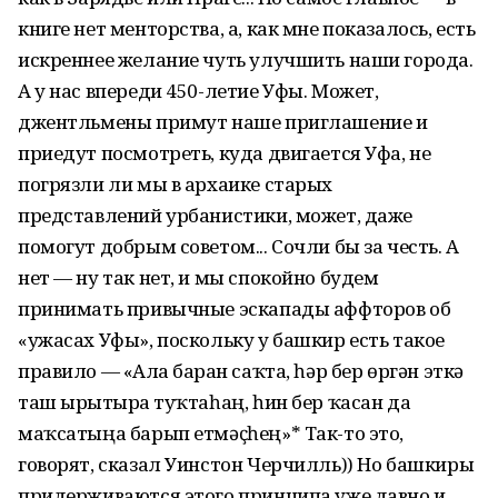
книге нет менторства, а, как мне показалось, есть
искреннее желание чуть улучшить наши города.
А у нас впереди 450-летие Уфы. Может,
джентльмены примут наше приглашение и
приедут посмотреть, куда двигается Уфа, не
погрязли ли мы в архаике старых
представлений урбанистики, может, даже
помогут добрым советом... Сочли бы за честь. А
нет — ну так нет, и мы спокойно будем
принимать привычные эскапады аффторов об
«ужасах Уфы», поскольку у башкир есть такое
правило — «Алға барған саҡта, һәр бер өргән эткә
таш ырғытырға туҡтаһаң, һин бер ҡасан да
маҡсатыңа барып етмәҫһең»* Так-то это,
говорят, сказал Уинстон Черчилль)) Но башкиры
придерживаются этого принципа уже давно и