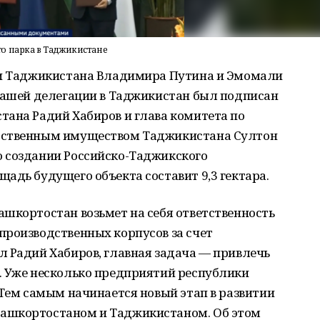
о парка в Таджикистане
 и Таджикистана Владимира Путина и Эмомали
 нашей делегации в Таджикистан был подписан
тана Радий Хабиров и глава комитета по
рственным имуществом Таджикистана Султон
 создании Российско-Таджикского
адь будущего объекта составит 9,3 гектара.
шкортостан возьмет на себя ответственность
производственных корпусов за счет
л Радий Хабиров, главная задача — привлечь
. Уже несколько предприятий республики
 Тем самым начинается новый этап в развитии
ашкортостаном и Таджикистаном. Об этом