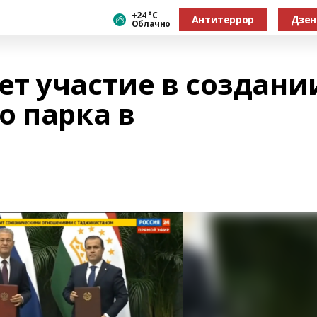
+24 °С
Антитеррор
Дзен
Облачно
т участие в создани
о парка в