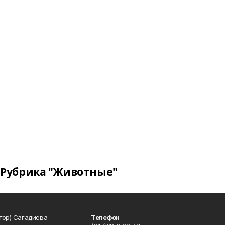
Рубрика "Животные"
тор) Сагадиева
Телефон