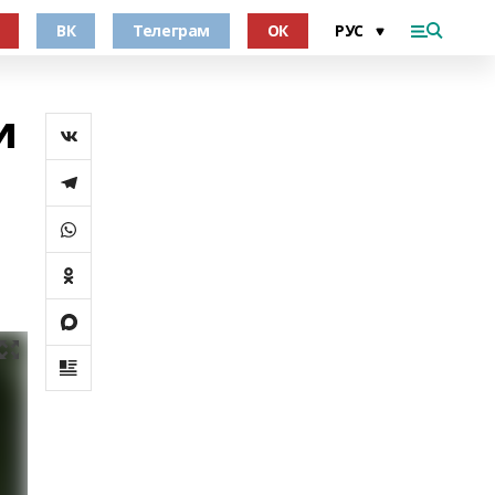
ВК
Телеграм
ОК
и