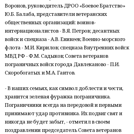
Воронов, руководитель ДРОО «Боевое Братство»
Ю.Б. Балаба, представители ветеранских
общественных организаций: воинов-
интернационалистов - В.Я. Петров; десантных
войск и спецназа - А.В. Еникеев; Военно-морского
флота - М.И. Кирилов; спецназа Внутренних войск
МВД РФ - Ф.М. Садыков; Совета ветеранов
пограничных войск города Давлеканово - П.И.
Скоробогатых и М.А. Гаитов.
- В наших семьях, как символ доблести и чести,
хранится зеленая фуражка пограничника.
Пограничники всегда на передовой и первыми
принимают удар противника. Их подвиг свят и
никогда не будет забыт, - отметил в своем
поздравлении председатель Совета ветеранов