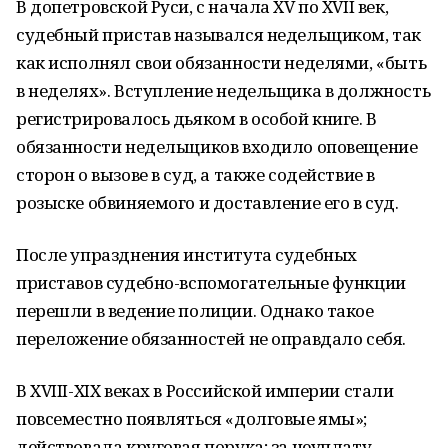
В допетровской Руси, с начала XV по XVII век,
судебный пристав назывался недельщиком, так
как исполнял свои обязанности неделями, «быть
в неделях». Вступление недельщика в должность
регистрировалось дьяком в особой книге. В
обязанности недельщиков входило оповещение
сторон о вызове в суд, а также содействие в
розыске обвиняемого и доставление его в суд.
После упразднения института судебных
приставов судебно-вспомогательные функции
перешли в ведение полиции. Однако такое
переложение обязанностей не оправдало себя.
В XVIII-XIX веках в Российской империи стали
повсеместно появляться «долговые ямы»;
действовала круговая порука; за неуплату